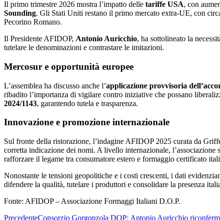
Il primo trimestre 2026 mostra l’impatto delle
tariffe USA
, con aumen
Sounding
. Gli Stati Uniti restano il primo mercato extra-UE, con cir
Pecorino Romano.
Il Presidente AFIDOP,
Antonio Auricchio
, ha sottolineato la necessi
tutelare le denominazioni e contrastare le imitazioni.
Mercosur e opportunità europee
L’assemblea ha discusso anche l’
applicazione provvisoria dell’ac
ribadito l’importanza di vigilare contro iniziative che possano libera
2024/1143
, garantendo tutela e trasparenza.
Innovazione e promozione internazionale
Sul fronte della ristorazione, l’indagine AFIDOP 2025 curata da Grif
corretta indicazione dei nomi. A livello internazionale, l’associazione 
rafforzare il legame tra consumatore estero e formaggio certificato ital
Nonostante le tensioni geopolitiche e i costi crescenti, i dati evidenz
difendere la qualità, tutelare i produttori e consolidare la presenza ital
Fonte: AFIDOP – Associazione Formaggi Italiani D.O.P.
Precedente
Consorzio Gorgonzola DOP: Antonio Auricchio riconferma