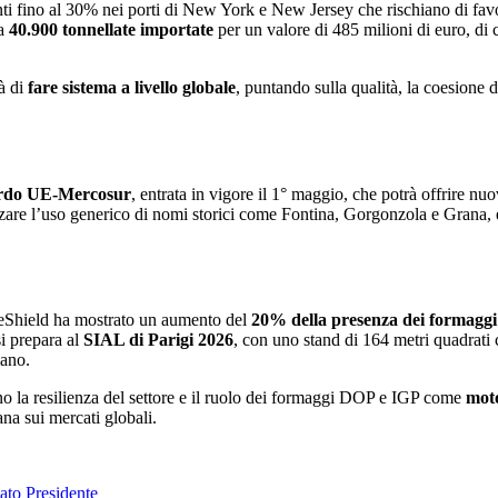
ti fino al 30% nei porti di New York e New Jersey che rischiano di fa
ca
40.900 tonnellate importate
per un valore di 485 milioni di euro, d
tà di
fare sistema a livello globale
, puntando sulla qualità, la coesione 
cordo UE-Mercosur
, entrata in vigore il 1° maggio, che potrà offrire n
lizzare l’uso generico di nomi storici come Fontina, Gorgonzola e Grana,
feShield ha mostrato un aumento del
20% della presenza dei formaggi
si prepara al
SIAL di Parigi 2026
, con uno stand di 164 metri quadrati 
iano.
iano la resilienza del settore e il ruolo dei formaggi DOP e IGP come
moto
iana sui mercati globali.
to Presidente